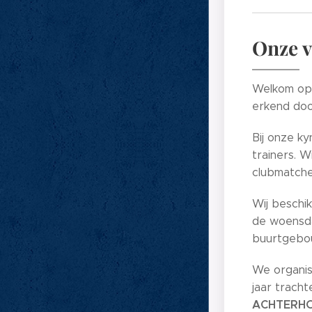
Onze v
Welkom op 
erkend doo
Bij onze ky
trainers. W
clubmatches
Wij beschi
de woensda
buurtgebou
We organis
jaar tracht
ACHTERH