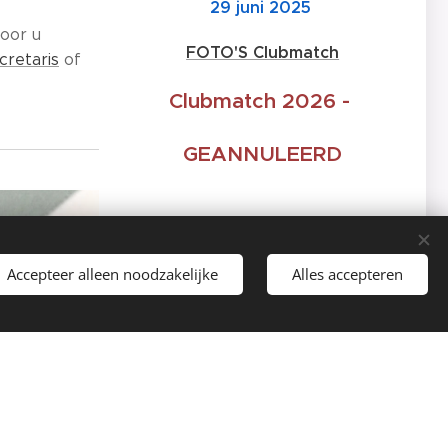
29 juni 2025
door u
FOTO'S Clubmatch
cretaris
of
Clubmatch 2026 -
GEANNULEERD
Ringtraining 2026
Accepteer alleen noodzakelijke
Alles accepteren
Inschrijven via Google Forms
8 juli
22 juli
5 augustus
19 augustus