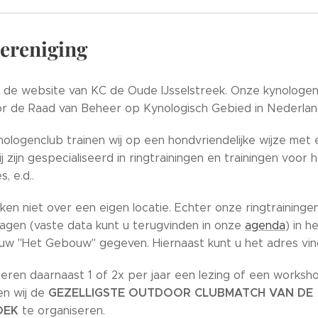
ereniging
de website van KC de Oude IJsselstreek. Onze kynologenc
r de Raad van Beheer op Kynologisch Gebied in Nederlan
nologenclub trainen wij op een hondvriendelijke wijze met
ij zijn gespecialiseerd in ringtrainingen en trainingen voo
, e.d..
kken niet over een eigen locatie. Echter onze ringtraining
gen (vaste data kunt u terugvinden in onze
agenda
) in h
w "Het Gebouw" gegeven. Hiernaast kunt u het adres vin
eren daarnaast 1 of 2x per jaar een lezing of een worksh
GEZELLIGSTE OUTDOOR CLUBMATCH VAN DE
en wij de
OEK
te organiseren.