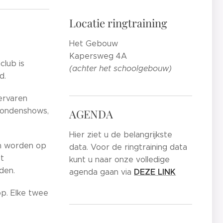
Locatie ringtraining
Het Gebouw
Kapersweg 4A
lub is
(achter het schoolgebouw)
d.
 ervaren
r hondenshows,
AGENDA
Hier ziet u de belangrijkste
en worden op
data. Voor de ringtraining data
et
kunt u naar onze volledige
den.
DEZE LINK
agenda gaan via
op. Elke twee